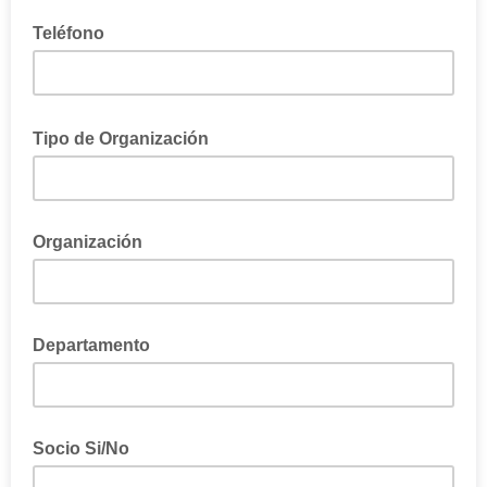
Teléfono
Tipo de Organización
Empresa - Universidad - Asociación - Centro de Invertigación
Organización
Nombre de la organización a la que pertenece
Departamento
Socio Si/No